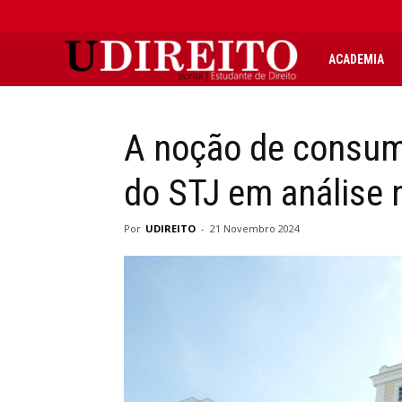
UDIREITO
ACADEMIA
|
A noção de consumi
Portal
do STJ em análise
Estudante
Por
UDIREITO
-
21 Novembro 2024
de
Direito