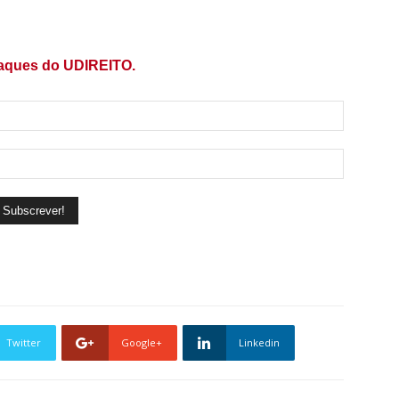
taques do UDIREITO.
Twitter
Google+
Linkedin