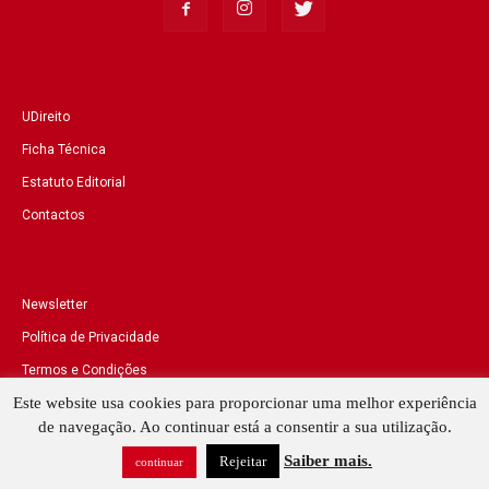
UDireito
Ficha Técnica
Estatuto Editorial
Contactos
Newsletter
Política de Privacidade
Termos e Condições
Este website usa cookies para proporcionar uma melhor experiência
de navegação. Ao continuar está a consentir a sua utilização.
Saiber mais.
Rejeitar
© 2018 GESTLEGAL | All rights reserved
continuar