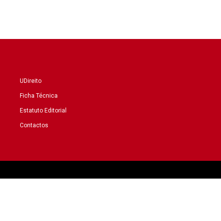
UDireito
Ficha Técnica
Estatuto Editorial
Contactos