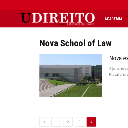
UDIREITO
ACADEMIA
|
Nova School of Law
Portal
Nova ex
A Jurisnov
Estudante
Plataformas 
de
Direito
1
2
3
4