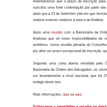
Relembramos que o prazo de inscrição para
suscitou uma forte contestação por parte das
dado que a 23 de Setembro (dia em que termin
realizar exames relativos à época de finalista.
Após uma
reunião
com a Bastonária da Ordem
finalistas que se viram impossibilitados de 
problema numa reunião plenária do Conselho
por abrir um prazo excepcional de inscrição, q
Segundo uma carta aberta remetida pelo C
Bastonária da Ordem dos Advogados, os núcleo
um levantamento a nível nacional, que há 27
estágio deste ano.
Mais informações,
aqui
ou
aqui
.
Subscreve a newsletter e recebe os des