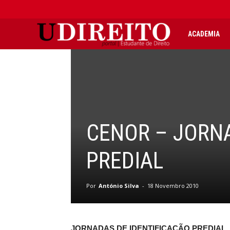
UDIREITO
ACADEMIA
|
Portal
CENOR – JORNA
Estudante
PREDIAL
de
Por
António Silva
-
18 Novembro 2010
Direito
JORNADAS DE IDENTIFICAÇÃO PREDIAL