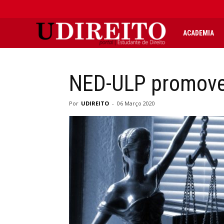
UDIREITO
ACADEMIA
|
NED-ULP promove 
Portal
Por
UDIREITO
-
06 Março 2020
Estudante
de
Direito