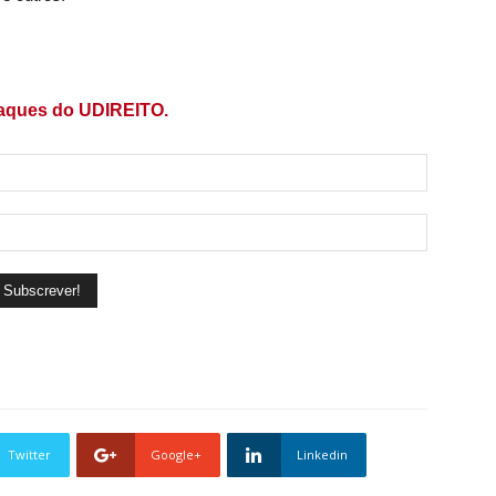
taques do UDIREITO.
Twitter
Google+
Linkedin