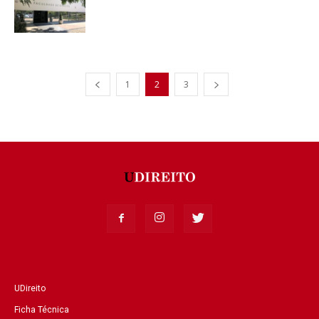
1
2
3
UDireito
Ficha Técnica