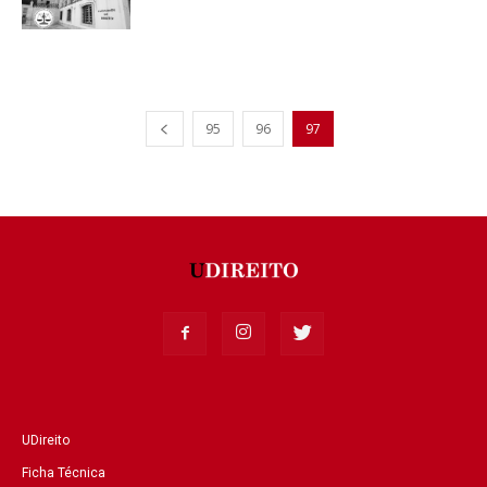
95
96
97
UDireito
Ficha Técnica