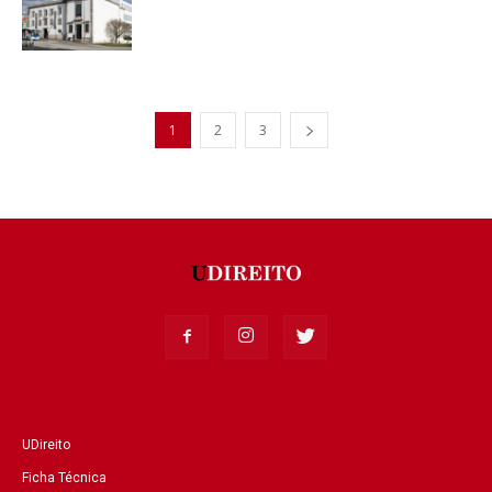
1
2
3
UDireito
Ficha Técnica