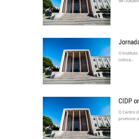
de Outubro,
Jornada
O Instituto
Lisboa...
CIDP or
O Centro d
promove a I