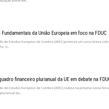
duação breve em...
s Fundamentais da União Europeia em foco na FDUC
ão de Estudos Europeus de Coimbra (AEEC) promove um curso breve sobre
ho. O...
quadro financeiro plurianual da UE em debate na FD
ão de Estudos Europeus de Coimbra (AEEC) realiza na próxima sexta-feira
plurianual da...