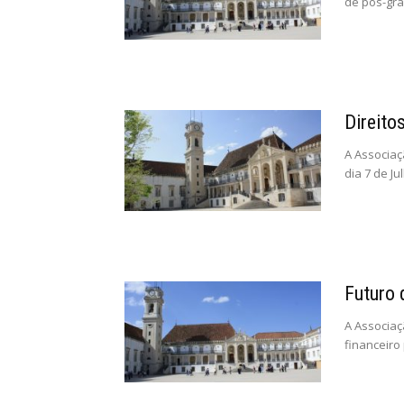
de pós-gra
Direito
A Associaç
dia 7 de Jul
Futuro 
A Associaç
financeiro 