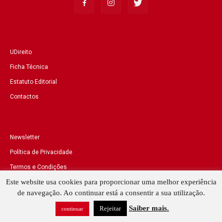
UDireito
Ficha Técnica
Estatuto Editorial
Contactos
Newsletter
Política de Privacidade
Termos e Condições
Este website usa cookies para proporcionar uma melhor experiência
de navegação. Ao continuar está a consentir a sua utilização.
Saiber mais.
Rejeitar
continuar
© 2018 GESTLEGAL | All rights reserved